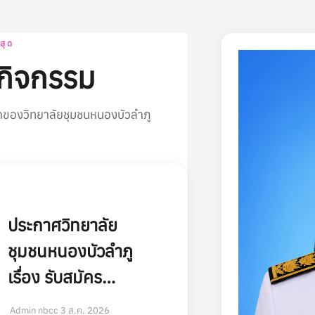
่วไป
Luffy
12 มิถุนายน 2026
0
สุด
กิจกรรม
ดของวิทยาลัยชุมชนหนองบัวลำภู
ประกาศวิทยาลัย
ชุมชนหนองบัวลำภู
เรื่อง รับสมัคร
บุคลากรปฏิบัติงาน
Admin nbcc
3 ส.ค. 2026