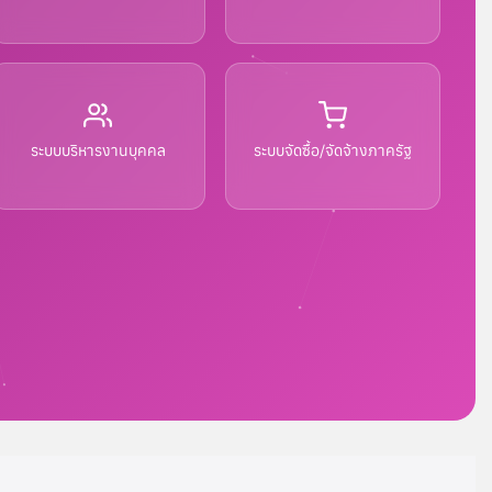
ระบบบริหารงานบุคคล
ระบบจัดซื้อ/จัดจ้างภาครัฐ
อง
จ้าง
าน
งาน
าร