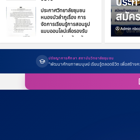
ประกา
2569
ประกาศวิทยาลัยชุมชน
6 พฤษภาคม 2026
0
สมัคร
หนองบัวลำภูเรื่อง การ
จัดการเรียนรู้การสอนรูป
Admin nbc
แบบออนไลน์เพื่อรองรับ
มาตรการประหยัดพลังงาน
ฉบับที่ 3
5 พฤษภาคม 2026
0
ปรัชญาการศึกษา สถาบันวิทยาลัยชุมชน
"พัฒนาศักยภาพมนุษย์ เรียนรู้ตลอดชีวิต เพื่อสร้างค
ประกาศ
ป
ประกา