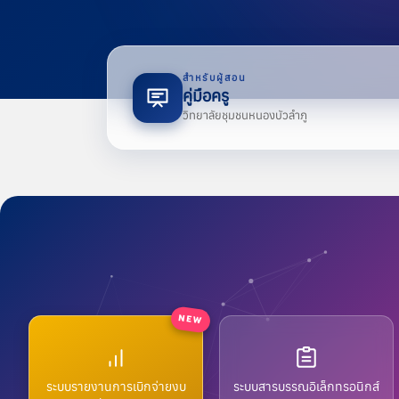
หนอง
Admin nbc
สำหรับผู้สอน
คู่มือครู
วิทยาลัยชุมชนหนองบัวลำภู
1 minute r
ประกาศ
ป
NEW
ประกา
ประกา
ระบบรายงานการเบิกจ่ายงบ
ระบบสารบรรณอิเล็กทรอนิกส์