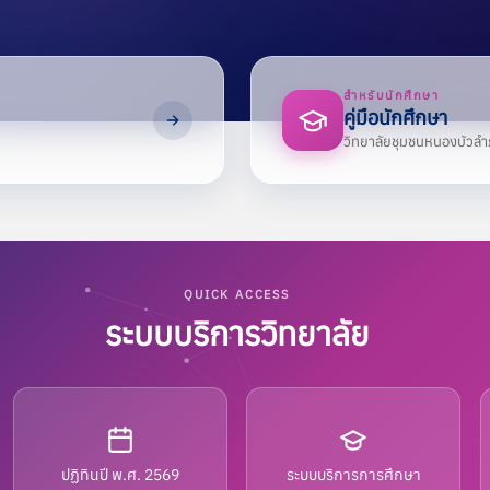
บัวลำภู พ.ศ. ๒๕๖๙
c
1 กรกฎาคม 2026
0
สำหรับนักศึกษา
คู่มือนักศึกษา
ead
วิทยาลัยชุมชนหนองบัวลำภ
QUICK ACCESS
ระบบบริการวิทยาลัย
ระกาศทั่วไป
ศวิทยาลัยชุมชนหนองบัวลำภู เรื่
ศใช้เพลงมาร์ชวิทยาลัยชุมชน
ปฏิทินปี พ.ศ. 2569
ระบบบริการการศึกษา