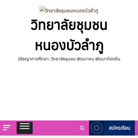
Skip
to
วิทยาลัยชุมชน
content
หนองบัวลำภู
ปรัชญาการศึกษา: วิทยาลัยชุมชน พัฒนาคน พัฒนาท้องถิ่น
สมัครเรียน