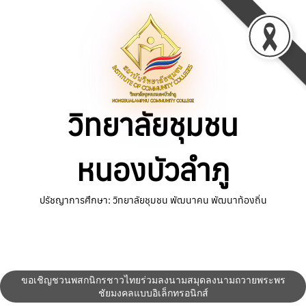
Skip
to
content
วิทยาลัยชุมชน
หนองบัวลำภู
ปรัชญาการศึกษา: วิทยาลัยชุมชน พัฒนาคน พัฒนาท้องถิ่น
ขอเชิญชวนพสกนิกรชาวไทยร่วมลงนามสมุดลงนามถวายพระพร
ชัยมงคลแบบอิเล็กทรอนิกส์