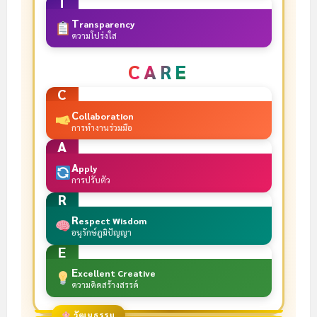
T
T
ransparency
ความโปร่งใส
CARE
C
C
ollaboration
การทำงานร่วมมือ
A
A
pply
การปรับตัว
R
R
espect Wisdom
อนุรักษ์ภูมิปัญญา
E
E
xcellent Creative
ความคิดสร้างสรรค์
วัฒนธรรม