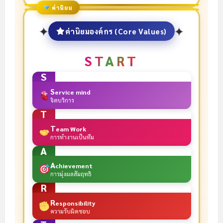
ค่านิยม
✦
✦
ค่านิยมองค์กร (Core Values)
START
S
S
ervice mind
จิตบริการ
T
T
eam Work
การทำงานเป็นทีม
A
A
chievement
การมุ่งผลสัมฤทธิ์
R
R
esponsibility
ความรับผิดชอบ