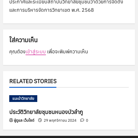
ประกาศและระเบียบสถาบันวิทยาลัยชุมชนว่าด้วยการจัดตั้ง
a
และการบริหารจัดการวิทยาเขต พ.ศ. 2568
v
i
ใส่ความเห็น
g
คุณต้อง
เข้าสู่ระบบ
เพื่อจะพิมพ์ความเห็น
a
t
RELATED STORIES
i
o
แนะนำวิทยาลัย
n
ประวัติวิทยาลัยชุมชนหนองบัวลำภู
ผู้ดูแล เว็บไซต์
29 พฤศจิกายน 2024
0