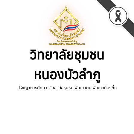
Skip
to
content
วิทยาลัยชุมชน
หนองบัวลำภู
ปรัชญาการศึกษา: วิทยาลัยชุมชน พัฒนาคน พัฒนาท้องถิ่น