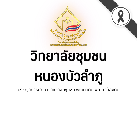
Skip
to
content
วิทยาลัยชุมชน
หนองบัวลำภู
ปรัชญาการศึกษา: วิทยาลัยชุมชน พัฒนาคน พัฒนาท้องถิ่น