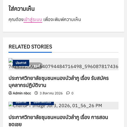
ใส่ความเห็น
i
คุณต้อง
เข้าสู่ระบบ
เพื่อจะพิมพ์ความเห็น
g
a
t
RELATED STORIES
i
ประกาศ
1 minute read
o
ประกาศวิทยาลัยชุมชนหนองบัวลำภู เรื่อง รับสมัคร
n
บุคลากรปฏิบัติงาน
Admin nbcc
3 สิงหาคม 2026
0
ประกาศ
ประกาศทั่วไป
ประกาศวิทยาลัยชุมชนหนองบัวลำภู เรื่อง การสอน
ชดเชย