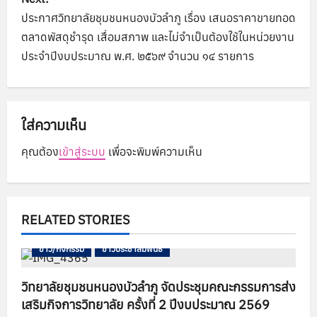
t
ประกาศวิทยาลัยชุมชนหนองบัวลำภู เรื่อง เสนอราคาขายทอด
n
ตลาดพัสดุชำรุด เสื่อมสภาพ และไม่จำเป็นต้องใช้ในหน่วยงาน
ประจำปีงบประมาณ พ.ศ. ๒๕๖๙ จำนวน ๑๔ รายการ
a
v
ใส่ความเห็น
i
คุณต้อง
เข้าสู่ระบบ
เพื่อจะพิมพ์ความเห็น
g
a
t
RELATED STORIES
i
ข่าว/กิจกรรม
ข่าวประชาสัมพันธ์
o
วิทยาลัยชุมชนหนองบัวลำภู จัดประชุมคณะกรรมการส่ง
เสริมกิจการวิทยาลัย ครั้งที่ 2 ปีงบประมาณ 2569
n