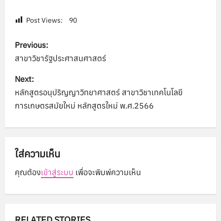
Post Views:
90
P
Previous:
o
สาขาวิชารัฐประศาสนศาสตร์
s
Next:
หลักสูตรอนุปริญญาวิทยาศาสตร์ สาขาวิชาเทคโนโลยี
t
การเกษตรสมัยใหม่ หลักสูตรใหม่ พ.ศ.2566
n
a
ใส่ความเห็น
v
คุณต้อง
เข้าสู่ระบบ
เพื่อจะพิมพ์ความเห็น
i
g
RELATED STORIES