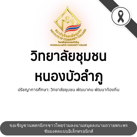
Skip
to
content
วิทยาลัยชุมชน
หนองบัวลำภู
ปรัชญาการศึกษา: วิทยาลัยชุมชน พัฒนาคน พัฒนาท้องถิ่น
ขอเชิญชวนพสกนิกรชาวไทยร่วมลงนามสมุดลงนามถวายพระพร
ชัยมงคลแบบอิเล็กทรอนิกส์