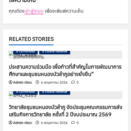
g
คุณต้อง
เข้าสู่ระบบ
เพื่อจะพิมพ์ความเห็น
a
t
RELATED STORIES
i
ข่าว/กิจกรรม
ข่าวประชาสัมพันธ์
o
1 minute read
n
ประสานความร่วมมือ เพื่อก้าวที่สำคัญในการพัฒนาการ
ศึกษาและชุมชนหนองบัวลำภูอย่างยั่งยืน”
Admin nbcc
6 พฤษภาคม 2026
0
ข่าว/กิจกรรม
ข่าวประชาสัมพันธ์
วิทยาลัยชุมชนหนองบัวลำภู จัดประชุมคณะกรรมการส่ง
เสริมกิจการวิทยาลัย ครั้งที่ 2 ปีงบประมาณ 2569
Admin nbcc
6 พฤษภาคม 2026
0