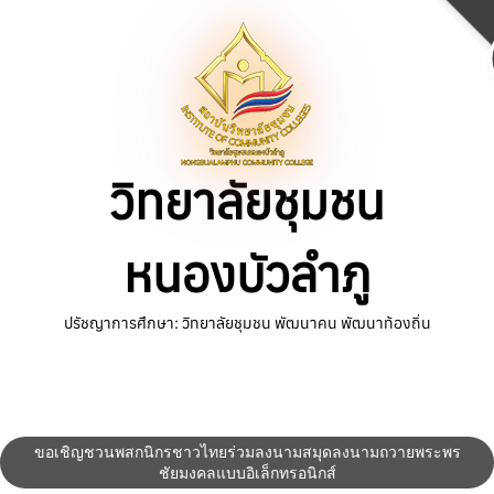
Skip
to
content
วิทยาลัยชุมชน
หนองบัวลำภู
ปรัชญาการศึกษา: วิทยาลัยชุมชน พัฒนาคน พัฒนาท้องถิ่น
ขอเชิญชวนพสกนิกรชาวไทยร่วมลงนามสมุดลงนามถวายพระพร
ชัยมงคลแบบอิเล็กทรอนิกส์