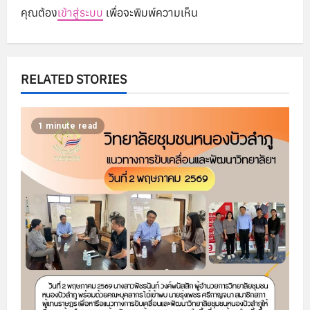
g
คุณต้อง
เข้าสู่ระบบ
เพื่อจะพิมพ์ความเห็น
a
t
RELATED STORIES
i
o
1 minute read
n