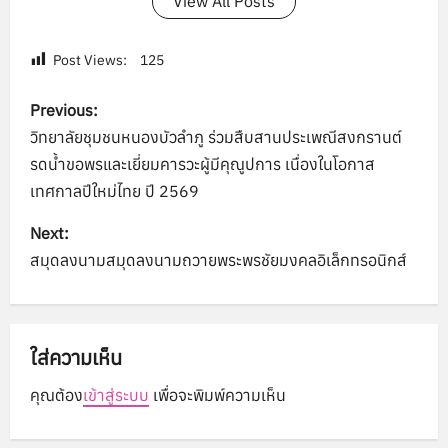
View All Posts
Post Views:
125
P
Previous:
o
วิทยาลัยชุมชนหนองบัวลำภู ร่วมสืบสานประเพณีสงกรานต์
รดน้ำขอพรและเยี่ยมคารวะผู้มีคุณูปการ เนื่องในโอกาส
s
เทศกาลปีใหม่ไทย ปี 2569
t
Next:
n
สมุดลงนามสมุดลงนามถวายพระพรชัยมงคลอิเล็กทรอนิกส์
a
v
ใส่ความเห็น
i
คุณต้อง
เข้าสู่ระบบ
เพื่อจะพิมพ์ความเห็น
g