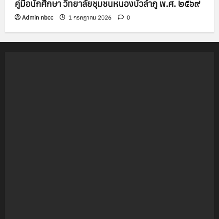
คู่มือนักศึกษา วิทยาลัยชุมชนหนองบัวลำภู พ.ศ. ๒๕๖๙
Admin nbcc
1 กรกฎาคม 2026
0