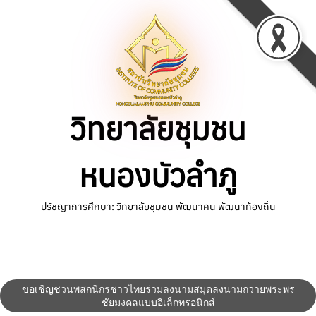
Skip
to
content
วิทยาลัยชุมชน
หนองบัวลำภู
ปรัชญาการศึกษา: วิทยาลัยชุมชน พัฒนาคน พัฒนาท้องถิ่น
ขอเชิญชวนพสกนิกรชาวไทยร่วมลงนามสมุดลงนามถวายพระพร
ชัยมงคลแบบอิเล็กทรอนิกส์