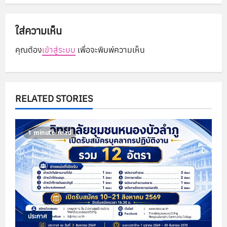
v
i
ใส่ความเห็น
g
คุณต้อง
เข้าสู่ระบบ
เพื่อจะพิมพ์ความเห็น
a
t
RELATED STORIES
i
o
1 minute read
n
ประกาศ