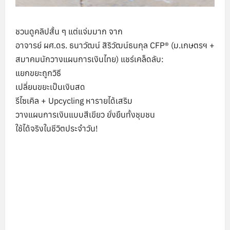
ชวนดูคลิปสั้น ๆ แต่แจ่มมาก จาก
อาจารย์ ผศ.ดร. ธนาวัฒน์ สิริวัฒน์ธนกุล CFP® (ม.เกษตรฯ +
สมาคมนักวางแผนการเงินไทย) แชร์เคล็ดลับ:
แยกขยะถูกวิธี
เปลี่ยนขยะเป็นเงินสด
รีไซเคิล + Upcycling หารายได้เสริม
วางแผนการเงินแบบสีเขียว ยั่งยืนทั้งชุมชน
ใช้ได้จริงในชีวิตประจำวัน!