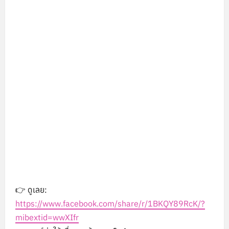
👉 ดูเลย:
https://www.facebook.com/share/r/1BKQY89RcK/?
mibextid=wwXIfr